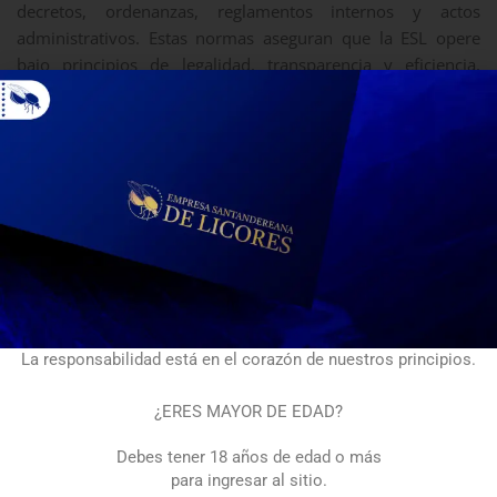
decretos, ordenanzas, reglamentos internos y actos
administrativos. Estas normas aseguran que la ESL opere
bajo principios de legalidad, transparencia y eficiencia,
contribuyendo al desarrollo económico y social del
departamento de Santander.
Constitución Política de Colombia
Leyes​
Decretos Reglamentarios
La responsabilidad está en el corazón de nuestros principios.
Ordenanzas Departamentales
¿ERES MAYOR DE EDAD?
Debes tener 18 años de edad o más
Decretos Departamentales
para ingresar al sitio.