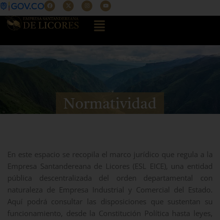
F
X
I
Y
Ir
a
-
n
o
c
t
s
u
al
Menú
e
w
t
t
b
i
a
u
contenido
o
t
g
b
o
t
r
e
k
e
a
r
m
Normatividad
En este espacio se recopila el marco jurídico que regula a la
Empresa Santandereana de Licores (ESL EICE), una entidad
pública descentralizada del orden departamental con
naturaleza de Empresa Industrial y Comercial del Estado.
Aquí podrá consultar las disposiciones que sustentan su
funcionamiento, desde la Constitución Política hasta leyes,